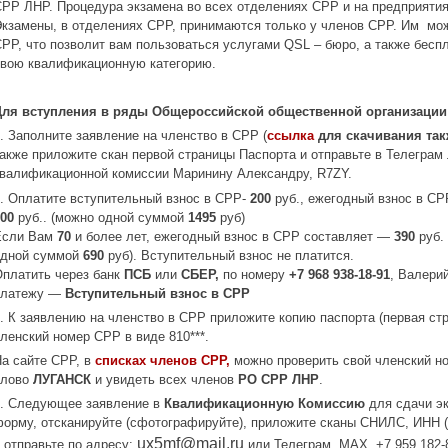
РР ЛНР. Процедура экзамена во всех отделениях СРР и на предприяти
Экзамены, в отделениях СРР, принимаются только у членов СРР. Им м
РР, что позволит вам пользоваться услугами QSL – бюро, а также бес
свою квалификационную категорию.
Для вступления в ряды Общероссийской общественной организации
. Заполните заявление на членство в СРР (
ссылка
для скачивания так
акже приложите скан первой страницы Паспорта и отправьте в Телегра
квалификационной комиссии Маринину Александру, R7ZY.
. Оплатите вступительный взнос в СРР-
200
руб., ежегодный взнос в С
500
руб.. (можно одной суммой
1495
руб)
Если Вам
70
и более лет, ежегодный взнос в СРР составляет —
390
руб.
одной суммой
690
руб). Вступительный взнос не платится.
Оплатить через банк
ПСБ
или
СБЕР,
по номеру
+7 968 938-18-91
, Валери
платежу —
Вступительный взнос в СРР
. К заявлению на членство в СРР приложите копию паспорта (первая стр
ленский номер СРР в виде 810***.
а сайте СРР, в
списках членов СРР,
можно проверить свой членский но
слово
ЛУГАНСК
и увидеть всех членов
РО СРР ЛНР
.
4. Следующее заявление в
Квалификационную Комиссию
для сдачи эк
орму, отсканируйте (сфотографируйте), приложите сканы СНИЛС, ИНН (
ux5mf@mail.ru
 отправьте по адресу:
или Телеграм, МАХ
+7 959 182-