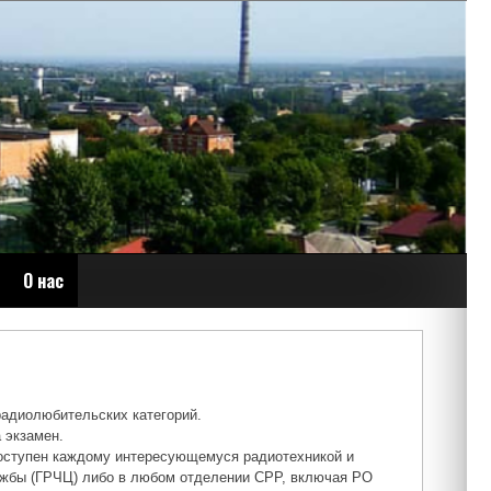
О нас
радиолюбительских категорий.
а экзамен.
оступен каждому интересующемуся радиотехникой и
ужбы (ГРЧЦ) либо в любом отделении СРР, включая РО