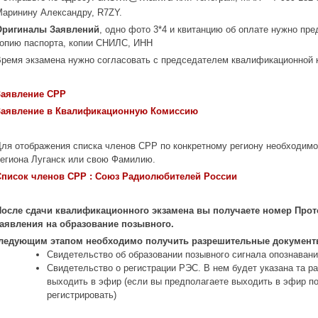
аринину Александру, R7ZY.
Оригиналы Заявлений
, одно фото 3*4 и квитанцию об оплате нужно пре
копию паспорта, копии СНИЛС, ИНН
ремя экзамена нужно согласовать с председателем квалификационной 
Заявление СРР
Заявление в Квалификационную Комиссию
ля отображения списка членов СРР по конкретному региону необходимо 
егиона Луганск или свою Фамилию.
Список членов СРР : Союз Радиолюбителей России
После сдачи квалификационного экзамена вы получаете номер Прот
заявления на образование позывного.
ледующим этапом необходимо получить разрешительные документ
Свидетельство об образовании позывного сигнала опознавани
Свидетельство о регистрации РЭС. В нем будет указана та ра
выходить в эфир (если вы предполагаете выходить в эфир п
регистрировать)