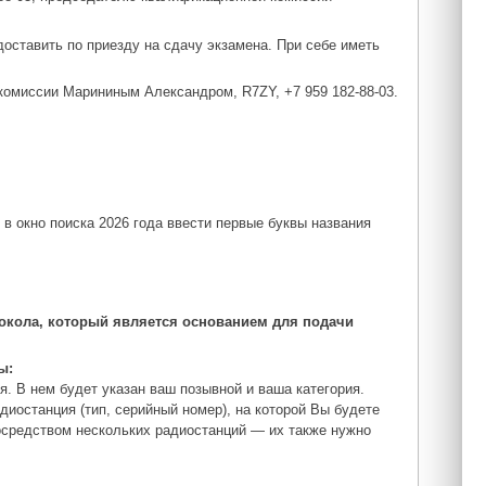
доставить по приезду на сдачу экзамена. При себе иметь
комиссии Марининым Александром, R7ZY, +7 959 182-88-03.
в окно поиска 2026 года ввести первые буквы названия
окола, который является основанием для подачи
ы:
я. В нем будет указан ваш позывной и ваша категория.
диостанция (тип, серийный номер), на которой Вы будете
осредством нескольких радиостанций — их также нужно