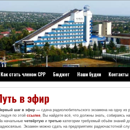
Как стать членом СРР
Бюджет
Наши будни
Контакты
Путь в эфир
Первый шаг в эфир —
сдача радиолюбительского экзамена на одну из 
Следуя по этой
ссылке
, Вы найдете всё, что должны знать, собираясь н
На начальные
четвёртую
и
третью
категории требуемый объём знаний д
адиосвязью. Экзамен можно сдать на предприятиях радиочастотной сл