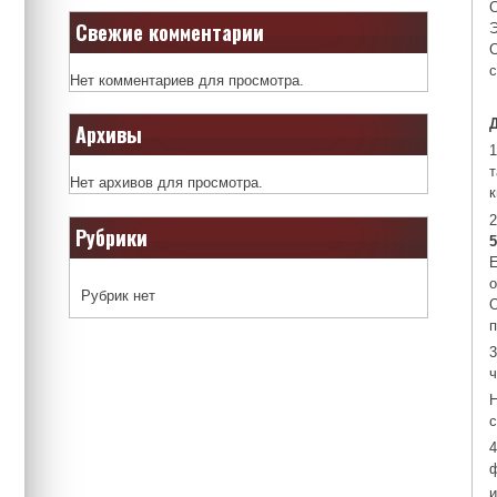
С
Свежие комментарии
С
Нет комментариев для просмотра.
Архивы
1
т
Нет архивов для просмотра.
2
Рубрики
Рубрик нет
3
ч
Н
ф
и