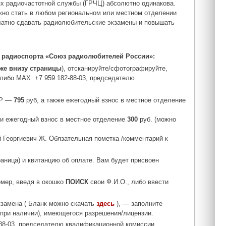
ях радиочастотной службы (ГРЧЦ) абсолютно одинакова.
ожно
стать
в
любом региональном или местном отделении
платно сдавать радиолюбительские экзамены и повышать
 радиоспорта «Союз радиолюбителей России»:
же внизу страницы
), отсканируйте/сфотографируйте,
м либо МАХ
+7 959 182-88-03,
председателю
РР —
795
руб, а также ежегодный взнос в местное отделение
 и ежегодный взнос в местное отделение
300
руб. (можно
й Георгиевич Ж. Обязательная пометка /комментарий к
аница) и квитанцию об оплате. Вам будет присвоен
мер, введя в окошко
ПОИСК
свои Ф.И.О., либо ввести
замена ( Бланк можно скачать
здесь
), — заполните
при наличии), имеющегося разрешения/лицензии.
88-03,
председателю квалификационной комиссии