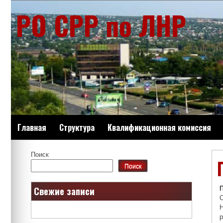
Перейти
РО СРР по ЛНР
к
содержимому
Главная
Структура
Квалификационная комиссия
Поиск
Поиск
Свежие записи
р